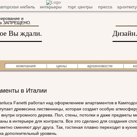
авторская мебель
интерьеры
торг. центры
пресса
архитекту
пирование и
йта ЗАПРЕЩЕНО.
рое Вы ждали.
Дизайн.
компания
|
цены
|
архиновости
|
к
аменты в Италии
anluca Fanetti работал над оформлением апартаментов в Камподо
тупает древесина лиственницы, которая создает особую атмосферу
внутри огромного дерева. Пол, стены, потолки и даже предметы 
аны в интерьере для контраста. Все это сделано для создания спл
етно сменяют друг друга. Так, гостиная плавно переходит в кухню,
на дополнительный уровень.