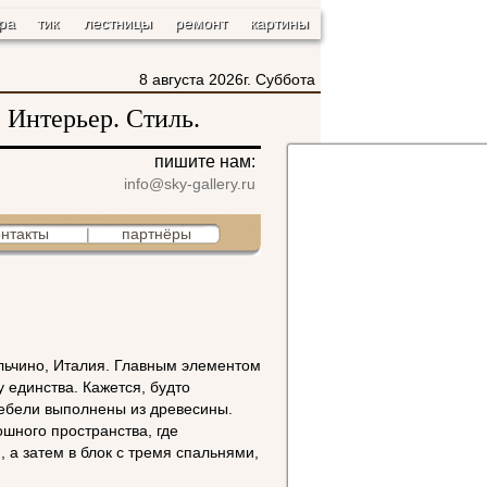
ра
тик
лестницы
ремонт
картины
8 августа 2026г. Суббота
 Интерьер. Стиль.
пишите нам:
info@sky-gallery.ru
онтакты
|
партнёры
льчино, Италия. Главным элементом
 единства. Кажется, будто
мебели выполнены из древесины.
ошного пространства, где
 а затем в блок с тремя спальнями,