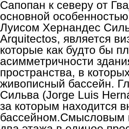
Сапопан к северу от Гв
основной особенностью
Луисом Хернандес Сильв
Arquitectos, является в
которые как будто бы п
асимметричности здани
пространства, в которы
живописный бассейн. Г
Сильва (Jorge Luis Hern
за которым находится в
бассейном.Смысловым ц
два этажа в единое про