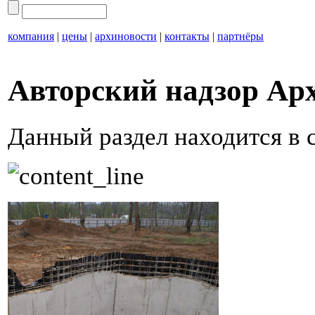
компания
|
цены
|
архиновости
|
контакты
|
партнёры
Авторский надзор Ар
Данный раздел находится в 