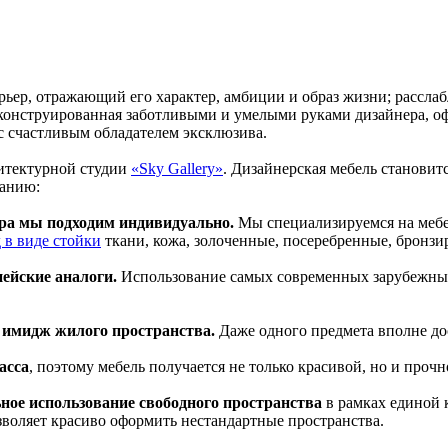
, отражающий его характер, амбиции и образ жизни; расслабля
онструированная заботливыми и умелыми руками дизайнера, офо
с счастливым обладателем эксклюзива.
итектурной студии
«Sky Gallery»
. Дизайнерская мебель станови
данию:
ера мы подходим индивидуально.
Мы специализируемся на мебел
ткани, кожа, золоченные, посеребренные, бронзи
ейские аналоги.
Использование самых современных зарубежных
й имидж жилого пространства.
Даже одного предмета вполне до
асса
, поэтому мебель получается не только красивой, но и проч
ное использование свободного пространства
в рамках единой 
зволяет красиво оформить нестандартные пространства.