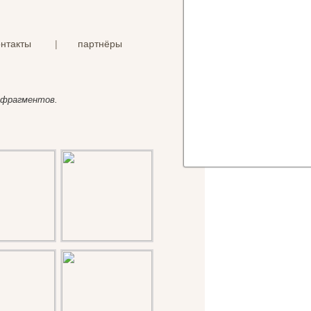
онтакты
|
партнёры
 фрагментов.