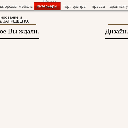
авторская мебель
интерьеры
торг. центры
пресса
архитекту
пирование и
йта ЗАПРЕЩЕНО.
рое Вы ждали.
Дизайн.