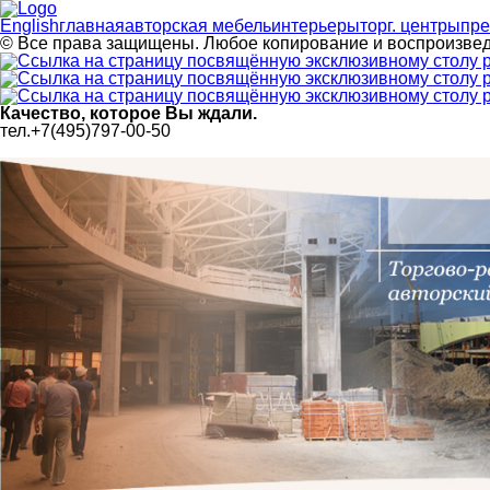
English
главная
авторская мебель
интерьеры
торг. центры
пре
© Все права защищены. Любое копирование и воспроизв
Качество, которое Вы ждали.
тел.+7(495)797-00-50