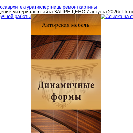
сса
архитектура
тик
лестницы
ремонт
картины
едение материалов сайта ЗАПРЕЩЕНО.
7 августа 2026г. Пят