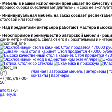
- Мебель в нашем исполнении превышает по качеству 
процесс сборки обеспечивает длительный срок ее эксплуат
- Индивидуальная мебель на заказ создает респектаб
столовой или гостиной.
- Над предметами интерьера работают мастера высоко
- Неоспоримое преимущество авторской мебели - рац
сантиметр интерьера, сделают его выразительным и интер
главная
|
авторская мебель
|
интерьеры
|
т
контакты
|
партнёры
+7(495)797-00-
50
info@sky-
gallery.ru