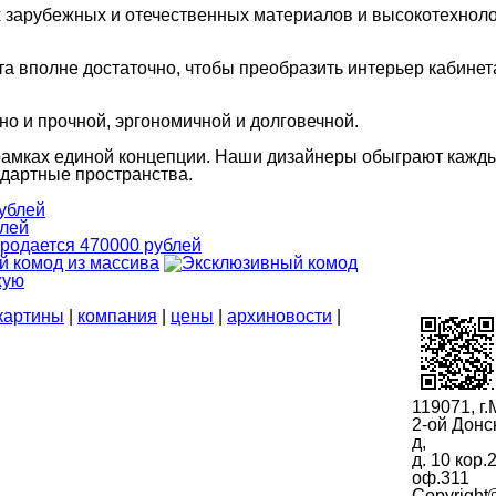
зарубежных и отечественных материалов и высокотехнол
а вполне достаточно, чтобы преобразить интерьер кабинет
 но и прочной, эргономичной и долговечной.
рамках единой концепции. Наши дизайнеры обыграют кажд
ндартные пространства.
картины
|
компания
|
цены
|
архиновости
|
119071, г.
2-ой Донс
д,
д. 10 кор.
оф.311
Copyright