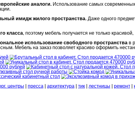
европейские аналоги.
Использование самых современных 
ации.
ельный имидж жилого пространства.
Даже одного предмет
го класса
, поэтому мебель получается не только красивой,
иональное использование свободного пространства
в 
есным. Мебель на заказ позволяет красиво оформить неста
орг. центры
|
пресса
|
архитектура
|
тик
|
лестницы
|
ремонт
|