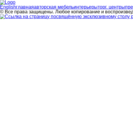
English
главная
авторская мебель
интерьеры
торг. центры
пре
© Все права защищены. Любое копирование и воспроизв